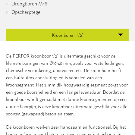
Droogboren M16
Vloer
Opscherptegel
Slijpschijven
Kroonboren, 1/2”
De PERFOR kroonboor 1/2” is uitermate geschikt voor de
kleinere boringen van Ø10-40 mm, zoals voor waterleidingen,
chemische verankering, doorvoeren etc. De kroonboor heeft
een halfduims aansluiting en is voorzien van een
kroonsegment. Het 2 mm dik hoogwaardig segment zorgt voor
een goede boorsnelheid en een lange levensduur. Doordat de
kroonboor wordt gemaakt met dunne kroonsegmenten op een
dunne boorpijp, is deze kroonboor uitermate geschikt voor alle
soorten (gewapend) beton en steen.
De kroonboren werken zeer handzaam en functioneel. Bij het
boren in (gewapend) beton en steen dient er nat geboord te