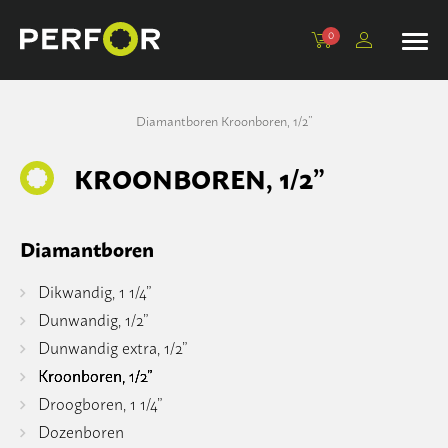
0
Kroonboren, 1/2”
Adapters
Beton
Komschijven
Tegelboren
Machines
Diamantboren
Kroonboren, 1/2”
Dunwandig, 1/2”
Verlengstukken
Universeel
Schuurblokken
Tegelboorsets en accessoires
Statieven en toebehoren
KROONBOREN, 1/2”
Dunwandig extra, 1/2”
Centreerpennen
Tegel
Polijstpads
Dikwandig, 1 1/4”
Steen
Lamellenschijven
Diamantboren
Droogboren, 1 1/4”
Sloop
Dikwandig, 1 1/4”
Dunwandig, 1/2”
Droogboren M16
PVC
Dunwandig extra, 1/2”
Kroonboren, 1/2”
Dozenboren
Basic
Droogboren, 1 1/4”
Dozenboren
Opscherptegel
Asfalt