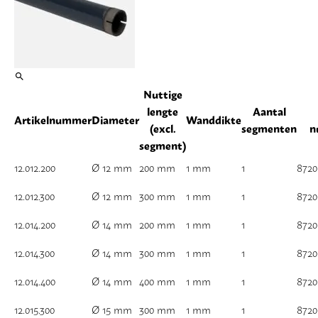
Nuttige
lengte
Aantal
Artikelnummer
Diameter
Wanddikte
(excl.
segmenten
n
segment)
12.012.200
Ø 12 mm
200 mm
1 mm
1
8720
12.012.300
Ø 12 mm
300 mm
1 mm
1
8720
12.014.200
Ø 14 mm
200 mm
1 mm
1
8720
12.014.300
Ø 14 mm
300 mm
1 mm
1
8720
12.014.400
Ø 14 mm
400 mm
1 mm
1
8720
12.015.300
Ø 15 mm
300 mm
1 mm
1
8720