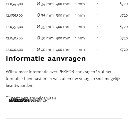
12.034.400
Ø 34 mm
400 mm
1 mm
1
8720
12.035.300
Ø 35 mm
300 mm
1 mm
1
8720
12.035.400
Ø 35 mm
400 mm
1 mm
1
8720
12.040.300
Ø 40 mm
300 mm
1 mm
1
8720
12.040.400
Ø 40 mm
400 mm
1 mm
1
8720
Informatie aanvragen
Wilt u meer informatie over PERFOR aanvragen? Vul het
formulier hiernaast in en wij zullen uw vraag zo snel mogelijk
beantwoorden.
"
*
" geeft vereiste velden aan
NAAM
BEDRIJFSNAAM
E-MAILADRES
TELEFOONNUMMER
POSTCODE
ADRES
BERICHT
*
*
*
*
*