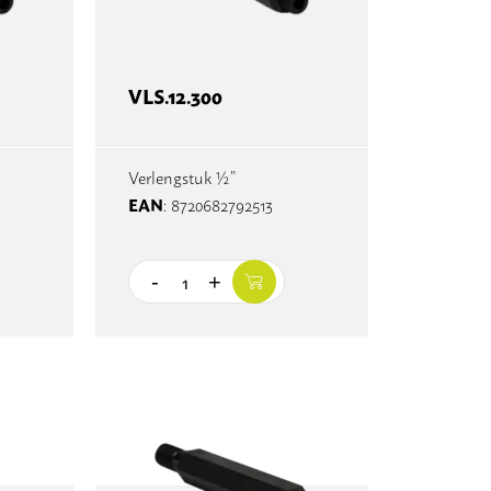
VLS.12.300
Verlengstuk ½”
EAN
: 8720682792513
-
+
Quantity