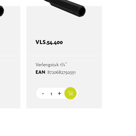
VLS.54.400
Verlengstuk 1¼”
EAN
: 8720682792551
-
+
Quantity