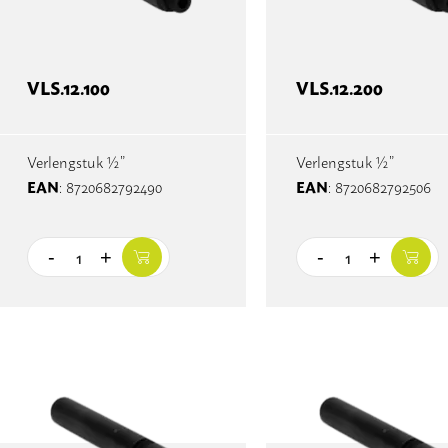
VLS.12.100
VLS.12.200
Verlengstuk ½”
Verlengstuk ½”
EAN
EAN
: 8720682792490
: 8720682792506
-
+
-
+
Quantity
Quantity