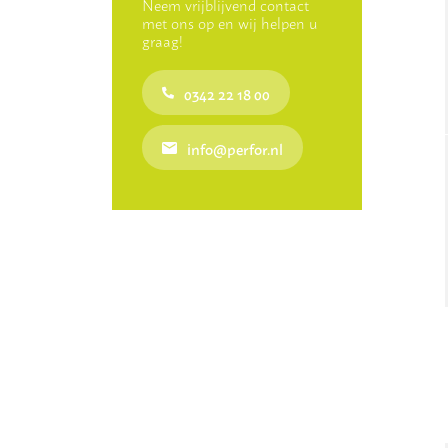
Neem vrijblijvend contact
met ons op en wij helpen u
graag!
0342 22 18 00
info@perfor.nl