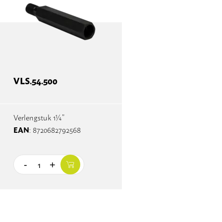
VLS.54.500
Verlengstuk 1¼”
EAN
: 8720682792568
-
+
Quantity