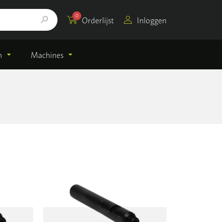
0
Orderlijst
Inloggen
n
Machines