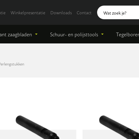
tie
Winkelpresentatie
Downloads
Contact
nt zaagbladen
Schuur- en polijsttools
Tegelbore
erlengstukken