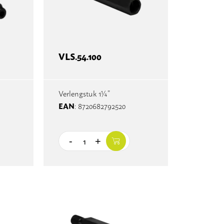
VLS.54.100
Verlengstuk 1¼”
EAN
: 8720682792520
-
+
Quantity