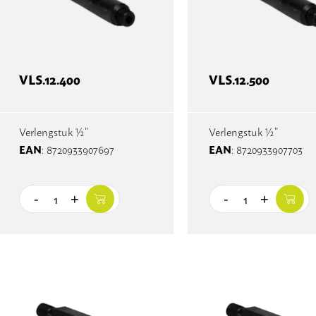
VLS.12.400
VLS.12.500
Verlengstuk ½”
Verlengstuk ½”
EAN
EAN
: 8720933907697
: 8720933907703
-
+
-
+
Quantity
Quantity