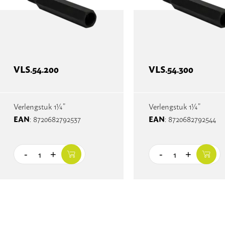
VLS.54.200
VLS.54.300
Verlengstuk 1¼”
Verlengstuk 1¼”
EAN
EAN
: 8720682792537
: 8720682792544
-
+
-
+
Quantity
Quantity