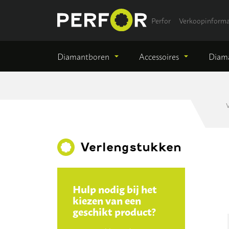
Perfor
Verkoopinforma
Diamantboren
Accessoires
Diama
V
Verlengstukken
Hulp nodig bij het
kiezen van een
geschikt product?