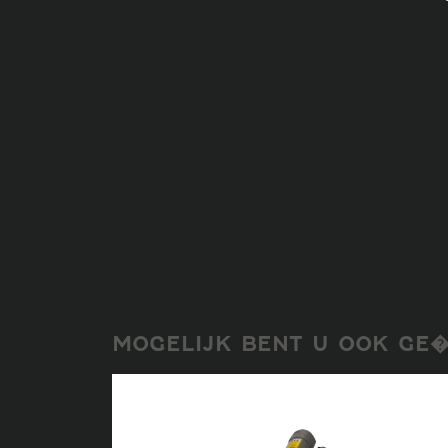
MOGELIJK BENT U OOK GE�