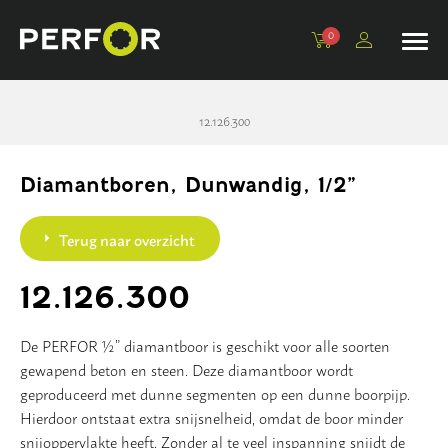
0
Kroonboren, 1/2”
Adapters
Beton
Komschijven
Tegelboren
Machines
12.126.300
Dunwandig, 1/2”
Verlengstukken
Universeel
Schuurblokken
Tegelboorsets en accessoires
Statieven en toebehoren
Dunwandig extra, 1/2”
Centreerpennen
Tegel
Polijstpads
Diamantboren, Dunwandig, 1/2”
Dikwandig, 1 1/4”
Steen
Lamellenschijven
Terug naar overzicht
Droogboren, 1 1/4”
Sloop
12.126.300
Droogboren M16
PVC
De PERFOR ½” diamantboor is geschikt voor alle soorten
gewapend beton en steen. Deze diamantboor wordt
Dozenboren
Basic
geproduceerd met dunne segmenten op een dunne boorpijp.
Hierdoor ontstaat extra snijsnelheid, omdat de boor minder
Opscherptegel
Asfalt
snijoppervlakte heeft. Zonder al te veel inspanning snijdt de