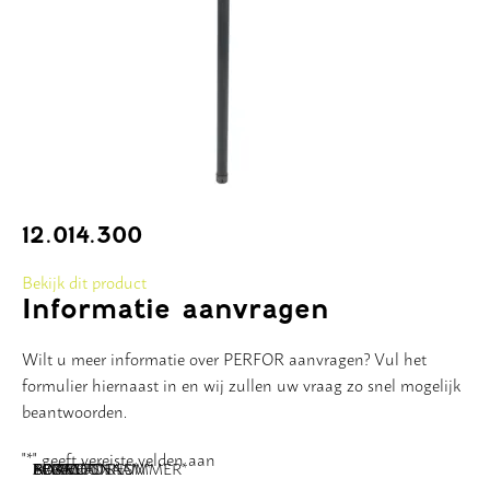
12.014.300
Bekijk dit product
Informatie aanvragen
Wilt u meer informatie over PERFOR aanvragen? Vul het
formulier hiernaast in en wij zullen uw vraag zo snel mogelijk
beantwoorden.
"
*
" geeft vereiste velden aan
NAAM
BEDRIJFSNAAM
E-MAILADRES
TELEFOONNUMMER
POSTCODE
ADRES
BERICHT
*
*
*
*
*