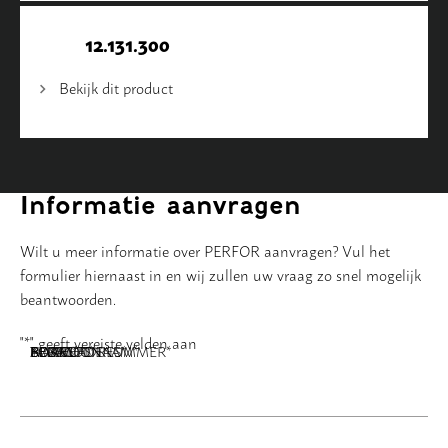
12.131.300
Bekijk dit product
Informatie aanvragen
Wilt u meer informatie over PERFOR aanvragen? Vul het
formulier hiernaast in en wij zullen uw vraag zo snel mogelijk
beantwoorden.
"
*
" geeft vereiste velden aan
NAAM
BEDRIJFSNAAM
E-MAILADRES
TELEFOONNUMMER
POSTCODE
ADRES
BERICHT
*
*
*
*
*