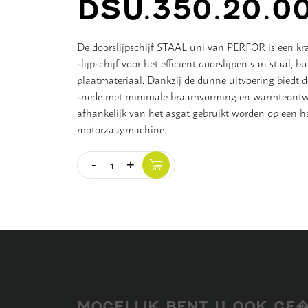
DSU.350.20.0
De doorslijpschijf STAAL uni van PERFOR is een kr
slijpschijf voor het efficiënt doorslijpen van staal, b
plaatmateriaal. Dankzij de dunne uitvoering biedt d
snede met minimale braamvorming en warmteontwik
afhankelijk van het asgat gebruikt worden op een haa
motorzaagmachine.
-
+
Quantity
MOGELIJK BENT U OOK GE�