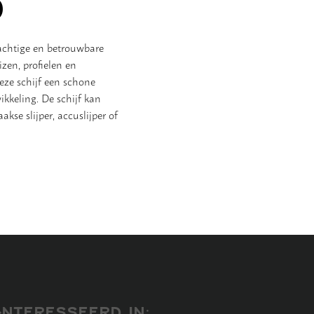
0
achtige en betrouwbare
uizen, profielen en
eze schijf een schone
keling. De schijf kan
kse slijper, accuslijper of
NTERESSEERD IN: