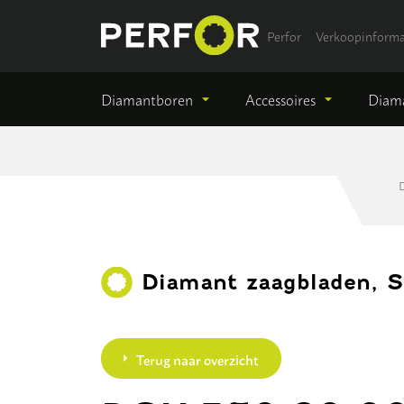
Perfor
Verkoopinforma
Diamantboren
Accessoires
Diama
D
Diamant zaagbladen, Sl
Terug naar overzicht