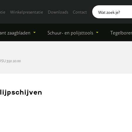
tie
Winkelpresentatie
Downloads
Contact
nt zaagbladen
Schuur- en polijsttools
Tegelbore
SU.350.20.00
ijpschijven