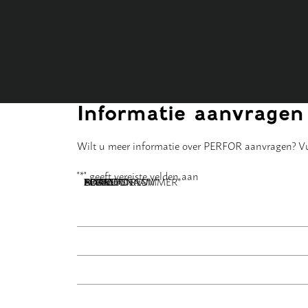
Informatie aanvragen
Wilt u meer informatie over PERFOR aanvragen? Vul
"
*
" geeft vereiste velden aan
NAAM
BEDRIJFSNAAM
E-MAILADRES
TELEFOONNUMMER
POSTCODE
ADRES
BERICHT
*
*
*
*
*