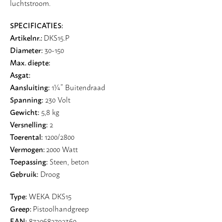
luchtstroom.
SPECIFICATIES:
Artikelnr.:
DKS15.P
Diameter:
30-150
Max. diepte:
Asgat:
Aansluiting:
1¼” Buitendraad
Spanning:
230 Volt
Gewicht:
5,8 kg
Versnelling:
2
Toerental:
1200/2800
Vermogen:
2000 Watt
Toepassing:
Steen, beton
Gebruik:
Droog
Type:
WEKA DKS15
Greep:
Pistoolhandgreep
EAN:
8720682792360