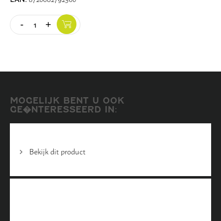
-
+
Quantity
MOGELIJK BENT U OOK
GE�NTERESSEERD IN:
Bekijk dit product