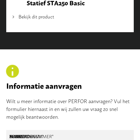
Statief STA250 Basic
Bekijk dit product
Informatie aanvragen
Wilt u meer informatie over PERFOR aanvragen? Vul het
formulier hiernaast in en wij zullen uw vraag zo snel
mogelijk beantwoorden.
NAAM
BEDRIJFSNAAM
E-MAILADRES
TELEFOONNUMMER
POSTCODE
ADRES
BERICHT
*
*
*
*
*