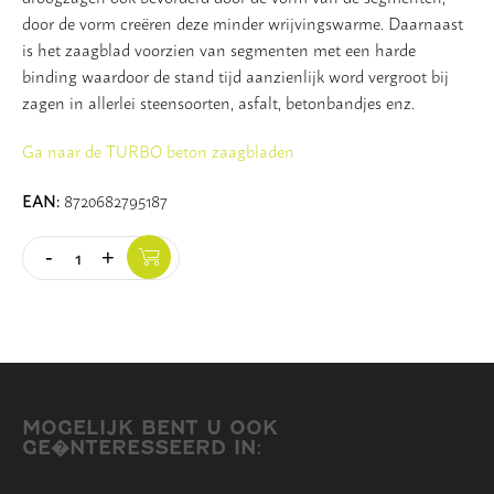
door de vorm creëren deze minder wrijvingswarme. Daarnaast
is het zaagblad voorzien van segmenten met een harde
binding waardoor de stand tijd aanzienlijk word vergroot bij
zagen in allerlei steensoorten, asfalt, betonbandjes enz.
Ga naar de TURBO beton zaagbladen
EAN:
8720682795187
-
+
Quantity
MOGELIJK BENT U OOK
GE�NTERESSEERD IN: