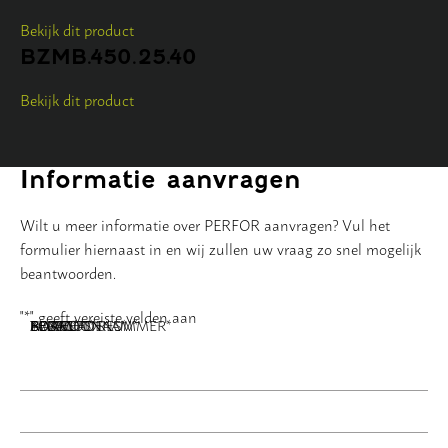
Bekijk dit product
BZMB.450.25.40
Bekijk dit product
Informatie aanvragen
Wilt u meer informatie over PERFOR aanvragen? Vul het
formulier hiernaast in en wij zullen uw vraag zo snel mogelijk
beantwoorden.
"
*
" geeft vereiste velden aan
NAAM
BEDRIJFSNAAM
E-MAILADRES
TELEFOONNUMMER
POSTCODE
ADRES
BERICHT
*
*
*
*
*