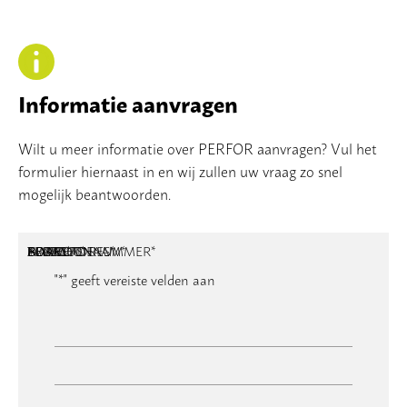
Informatie aanvragen
Wilt u meer informatie over PERFOR aanvragen? Vul het
formulier hiernaast in en wij zullen uw vraag zo snel
mogelijk beantwoorden.
NAAM
BEDRIJFSNAAM
E-MAILADRES
TELEFOONNUMMER
POSTCODE
ADRES
BERICHT
*
*
*
*
*
"
*
" geeft vereiste velden aan