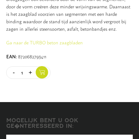
door de vorm creëren deze minder wrijvingswarme. Daarnaast
is het zaagblad voorzien van segmenten met een harde
binding waardoor de stand tijd aanzienlijk word vergroot bij
zagen in allerlei steensoorten, asfalt, betonbandjes enz.
Ga naar de TURBO beton zaagbladen
EAN:
8720682793411
-
+
Quantity
MOGELIJK BENT U OOK
GE�NTERESSEERD IN: