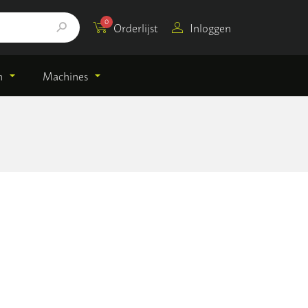
0
Orderlijst
Inloggen
n
Machines