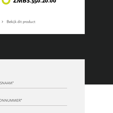
Bekijk dit product
FSNAAM
*
OONNUMMER
*