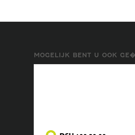
MOGELIJK BENT U OOK GE�
DSU.400.20.00