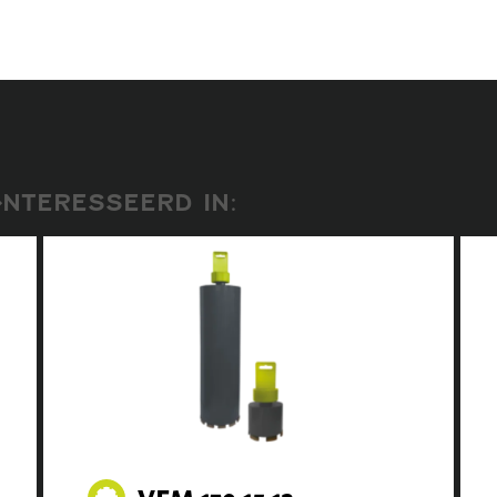
NTERESSEERD IN:
VFM.130.15.12