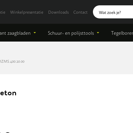
tie
Winkelpresentatie
Downloads
Contact
nt zaagbladen
Schuur- en polijsttools
Tegelbore
DZMS.400.20.00
Beton