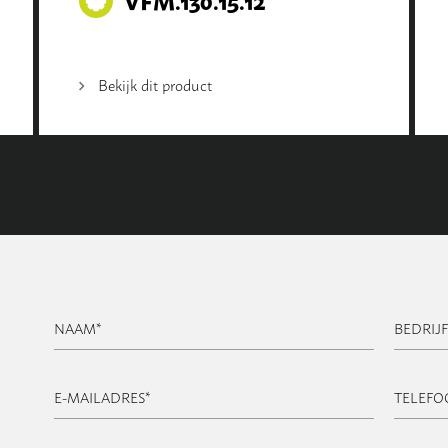
Bekijk dit product
NAAM
*
BEDRIJ
E-MAILADRES
*
TELEF