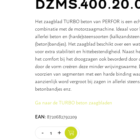
DZMS.400.20.
Het zaagblad TURBO beton van PERFOR is een echt
combinatie met de motorzaagmachine. Ideaal voor 
allerlei beton en (harde)steensoorten (kalkzandsteen, 
(beton)bandjes). Het zaagblad beschikt over een wat
voor extra stabiliteit en hittebestendigheid. Naast 
het comfort bij het droogzagen ook bevorderd door
door de vorm creëren deze minder wrijvingswarme. 
voorzien van segmenten met een harde binding waar
aanzienlijk word vergroot bij zagen in allerlei steens
betonbandjes enz.
Ga naar de TURBO beton zaagbladen
EAN:
8720682792209
-
+
Quantity