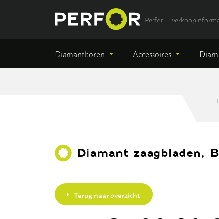
Perfor
Verkoopinforma
Diamantboren
Accessoires
Diama
Diamant zaagbladen, 
Terug naar overzicht