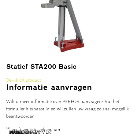
Statief STA200 Basic
Bekijk dit product
Informatie aanvragen
Wilt u meer informatie over PERFOR aanvragen? Vul het
formulier hiernaast in en wij zullen uw vraag zo snel mogelijk
beantwoorden.
"
*
" geeft vereiste velden aan
NAAM
BEDRIJFSNAAM
E-MAILADRES
TELEFOONNUMMER
POSTCODE
ADRES
BERICHT
*
*
*
*
*