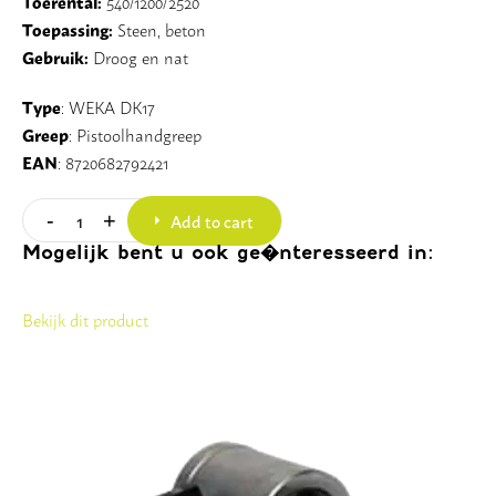
Toerental:
540/1200/2520
Toepassing:
Steen, beton
Gebruik:
Droog en nat
Type
: WEKA DK17
Greep
: Pistoolhandgreep
EAN
: 8720682792421
Add to cart
-
+
Quantity
Mogelijk bent u ook ge�nteresseerd in:
Bekijk dit product