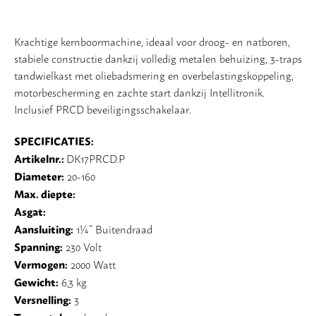
Krachtige kernboormachine, ideaal voor droog- en natboren,
stabiele constructie dankzij volledig metalen behuizing, 3-traps
tandwielkast met oliebadsmering en overbelastingskoppeling,
motorbescherming en zachte start dankzij Intellitronik.
Inclusief PRCD beveiligingsschakelaar.
SPECIFICATIES:
Artikelnr.:
DK17PRCD.P
Diameter:
20-160
Max. diepte:
Asgat:
Aansluiting:
1¼” Buitendraad
Spanning:
230 Volt
Vermogen:
2000 Watt
Gewicht:
6,3 kg
Versnelling:
3