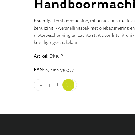
Handboormach
Krachtige kernboormachine, robuuste constructie da
behuizing, 3-versnellingsbak met oliebadsmering en
motorbescherming en zachte start door Intellitroni
beveiligingsschakelaar
Artikel:
DK16.P
EAN:
8720682792377
-
+
Quantity