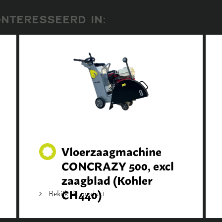
NTERESSEERD IN:
Vloerzaagmachine
CONCRAZY 500, excl
zaagblad (Kohler
CH440)
Bekijk dit product