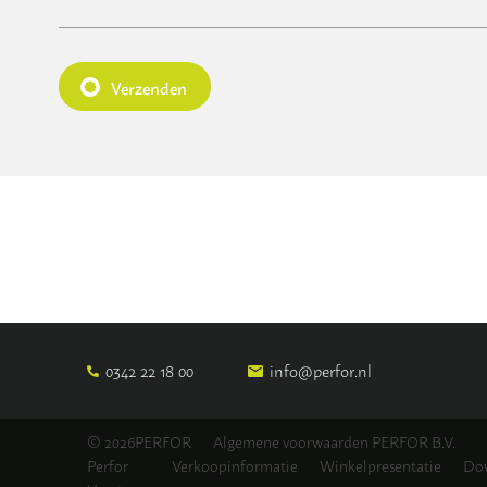
Verzenden
0342 22 18 00
info@perfor.nl
© 2026PERFOR
Algemene voorwaarden PERFOR B.V.
Perfor
Verkoopinformatie
Winkelpresentatie
Do