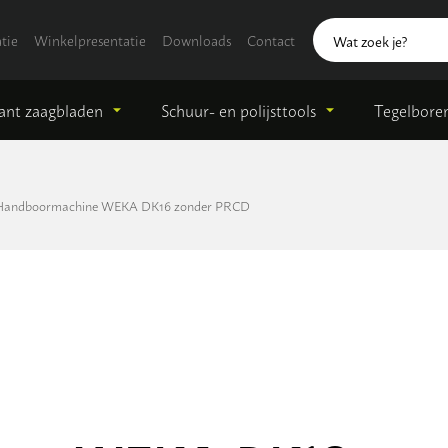
tie
Winkelpresentatie
Downloads
Contact
nt zaagbladen
Schuur- en polijsttools
Tegelbore
Handboormachine WEKA DK16 zonder PRCD