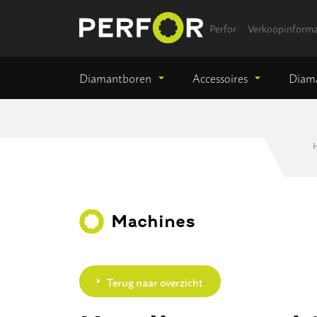
Perfor
Verkoopinforma
Diamantboren
Accessoires
Diama
Machines
Terug naar overzicht