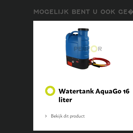
MOGELIJK BENT U OOK GE�
Watertank AquaGo 16
liter
Bekijk dit product