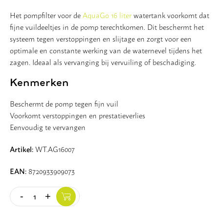
Het pompfilter voor de
AquaGo 16 liter
watertank voorkomt dat
Vloer
fijne vuildeeltjes in de pomp terechtkomen. Dit beschermt het
systeem tegen verstoppingen en slijtage en zorgt voor een
Slijpschijven
optimale en constante werking van de waternevel tijdens het
zagen. Ideaal als vervanging bij vervuiling of beschadiging.
Kenmerken
Beschermt de pomp tegen fijn vuil
Voorkomt verstoppingen en prestatieverlies
Eenvoudig te vervangen
Artikel:
WT.AG16007
EAN:
8720933909073
-
+
Quantity