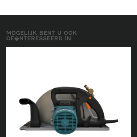
MOGELIJK BENT U OOK
GE�NTERESSEERD IN: