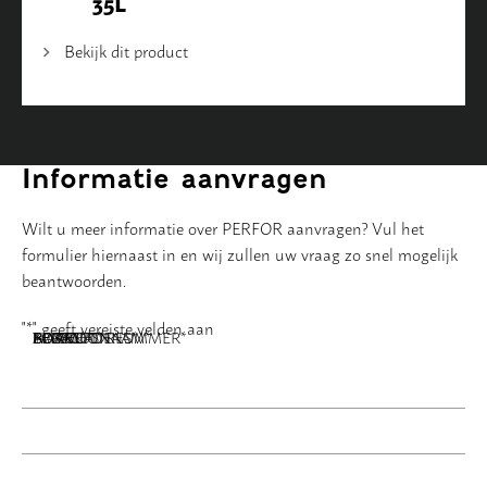
35L
Bekijk dit product
Informatie aanvragen
Wilt u meer informatie over PERFOR aanvragen? Vul het
formulier hiernaast in en wij zullen uw vraag zo snel mogelijk
beantwoorden.
"
*
" geeft vereiste velden aan
NAAM
BEDRIJFSNAAM
E-MAILADRES
TELEFOONNUMMER
POSTCODE
ADRES
BERICHT
*
*
*
*
*