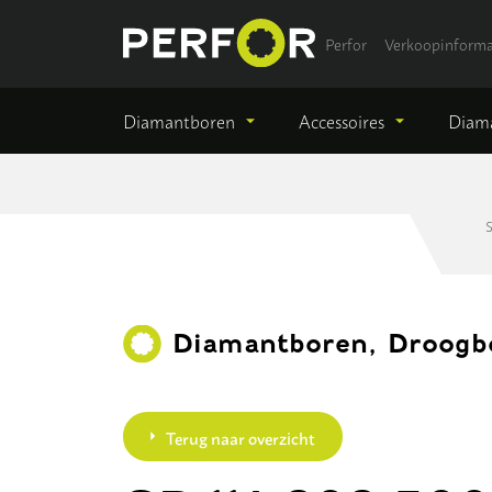
Perfor
Verkoopinforma
Diamantboren
Accessoires
Diama
S
Diamantboren, Droogbo
Terug naar overzicht