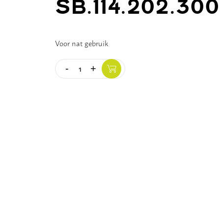
SB.114.202.300
Voor nat gebruik
-
+
Quantity