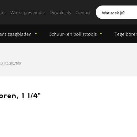
tie
Winkelpresentatie
Downloads
Contact
nt zaagbladen
Schuur- en polijsttools
Tegelbore
B.114.202.300
ren, 1 1/4”