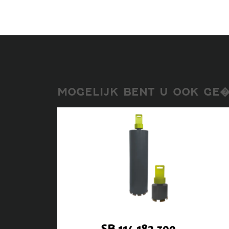
MOGELIJK BENT U OOK GE�
SB.114.182.300