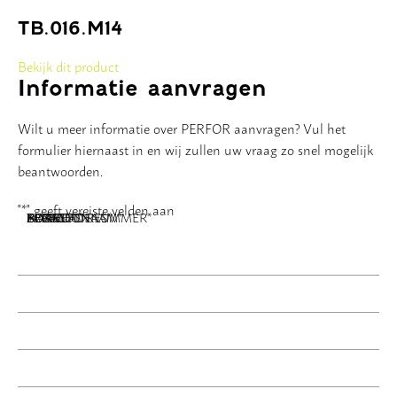
TB.016.M14
Bekijk dit product
Informatie aanvragen
Wilt u meer informatie over PERFOR aanvragen? Vul het
formulier hiernaast in en wij zullen uw vraag zo snel mogelijk
beantwoorden.
"
*
" geeft vereiste velden aan
NAAM
BEDRIJFSNAAM
E-MAILADRES
TELEFOONNUMMER
POSTCODE
ADRES
BERICHT
*
*
*
*
*