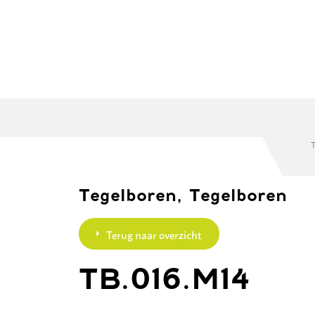
Diamantboren
Accessoires
Diama
Tegelboren, Tegelboren
Terug naar overzicht
TB.016.M14