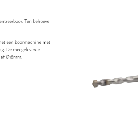
ntreerboor. Ten behoeve
 met een boormachine met
ing. De meegeleverde
anaf Ø18mm.