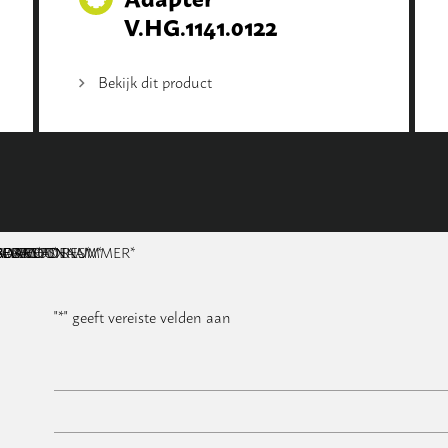
V.HG.1141.0122
Bekijk dit product
NAAM
BEDRIJFSNAAM
E-MAILADRES
TELEFOONNUMMER
POSTCODE
ADRES
BERICHT
*
*
*
*
*
"
*
" geeft vereiste velden aan