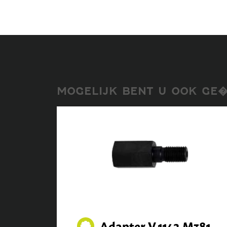
MOGELIJK BENT U OOK GE�
Adapter V.1142.M381