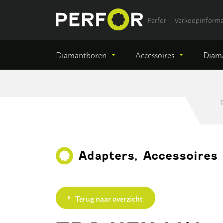
Perfor
Verkoopinforma
Diamantboren
Accessoires
Diama
Adapters, Accessoires
Terug naar overzicht