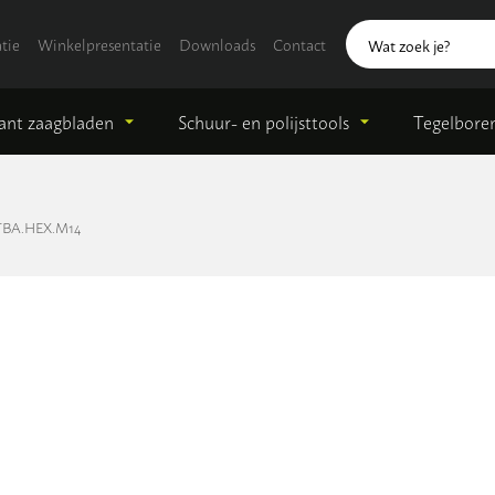
tie
Winkelpresentatie
Downloads
Contact
nt zaagbladen
Schuur- en polijsttools
Tegelbore
TBA.HEX.M14