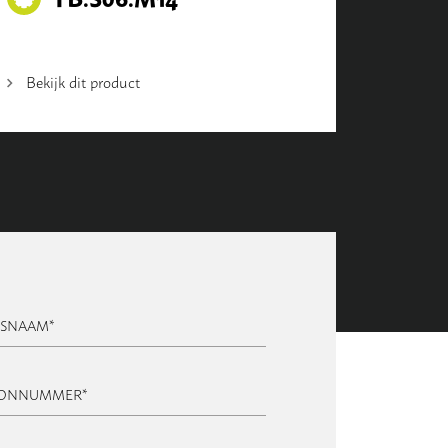
Bekijk dit product
FSNAAM
*
OONNUMMER
*