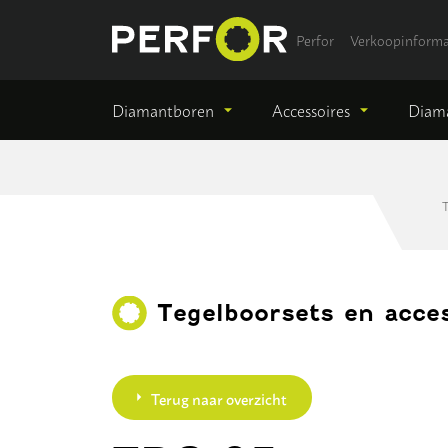
Perfor
Verkoopinforma
Diamantboren
Accessoires
Diama
Tegelboorsets en acce
Terug naar overzicht