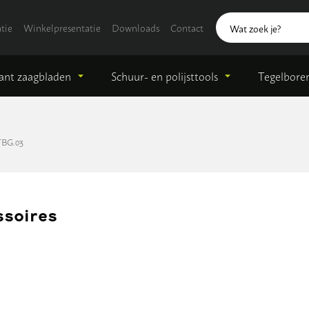
tie
Winkelpresentatie
Downloads
Contact
nt zaagbladen
Schuur- en polijsttools
Tegelbore
TBG.03
ssoires