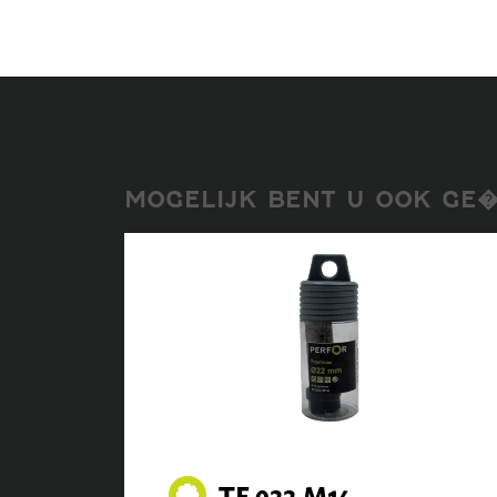
MOGELIJK BENT U OOK GE�
TF.022.M14