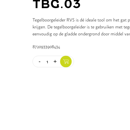
TBG.03
Tegelboorgeleider RVS is dé ideale tool om het gat pr
krijgen. De tegelboorgeleider is te gebruiken met te
eenvoudig op de gladde ondergrond door middel va
8720933908434
-
+
Quantity