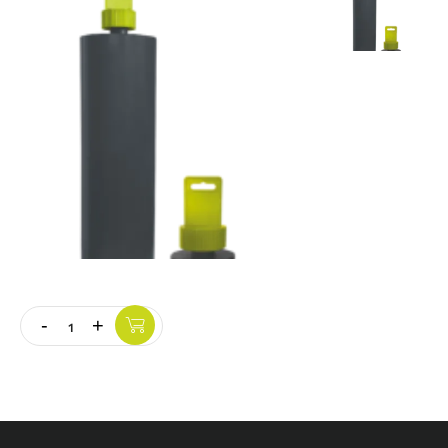
Vloer
Slijpschijven
-
+
Quantity