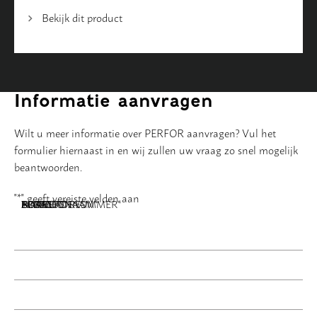
Bekijk dit product
Informatie aanvragen
Wilt u meer informatie over PERFOR aanvragen? Vul het
formulier hiernaast in en wij zullen uw vraag zo snel mogelijk
beantwoorden.
"
*
" geeft vereiste velden aan
NAAM
BEDRIJFSNAAM
E-MAILADRES
TELEFOONNUMMER
POSTCODE
ADRES
BERICHT
*
*
*
*
*