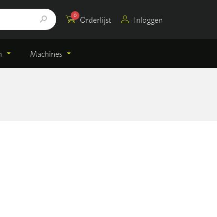
0
Orderlijst
Inloggen
n
Machines