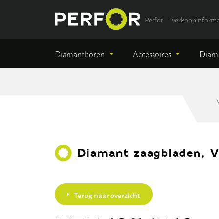
Perfor
Verkoopinforma
Diamantboren
Accessoires
Diama
V
Diamant zaagbladen, V
Terug naar overzicht