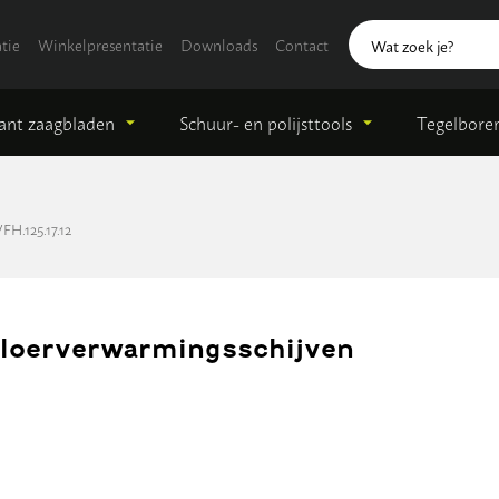
tie
Winkelpresentatie
Downloads
Contact
nt zaagbladen
Schuur- en polijsttools
Tegelbore
FH.125.17.12
loerverwarmingsschijven