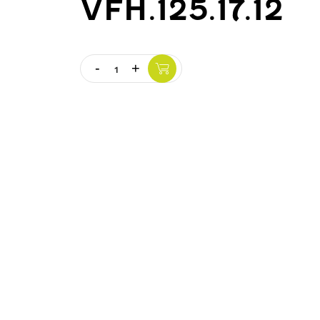
VFH.125.17.12
-
+
Quantity