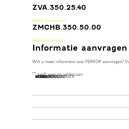
ZVA.350.25.40
Bekijk dit product
ZMCHB.350.50.00
Bekijk dit product
Informatie aanvragen
Wilt u meer informatie over PERFOR aanvragen? Vul
"
*
" geeft vereiste velden aan
NAAM
BEDRIJFSNAAM
E-MAILADRES
TELEFOONNUMMER
POSTCODE
ADRES
BERICHT
*
*
*
*
*