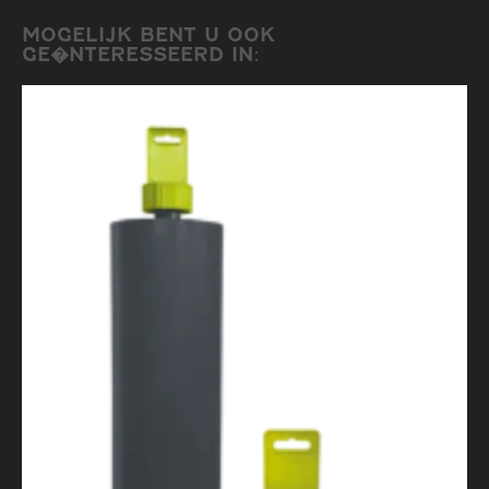
MOGELIJK BENT U OOK
GE�NTERESSEERD IN: