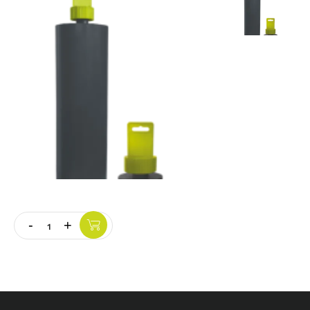
Vloer
Slijpschijven
-
+
Quantity