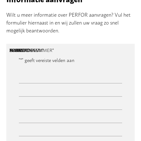
Wilt u meer informatie over PERFOR aanvragen? Vul het
formulier hiernaast in en wij zullen uw vraag zo snel
mogelijk beantwoorden.
NAAM
BEDRIJFSNAAM
E-MAILADRES
TELEFOONNUMMER
POSTCODE
ADRES
BERICHT
*
*
*
*
*
"
*
" geeft vereiste velden aan