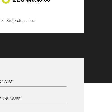
Bekijk dit product
FSNAAM
*
OONNUMMER
*