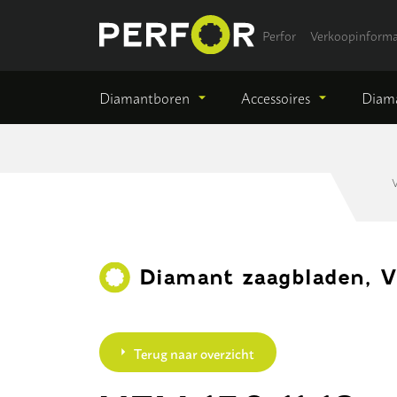
Perfor
Verkoopinforma
Diamantboren
Accessoires
Diama
V
Diamant zaagbladen, V
Terug naar overzicht