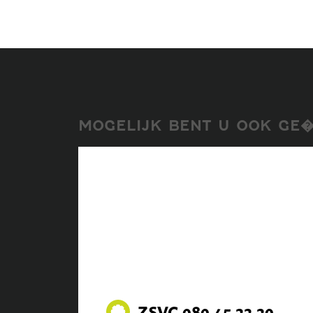
MOGELIJK BENT U OOK GE�
ZSVC.080.45.22.20