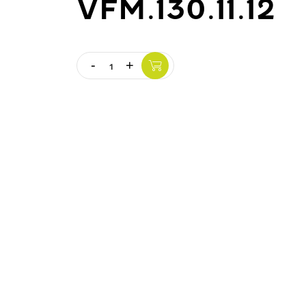
VFM.130.11.12
-
+
Quantity