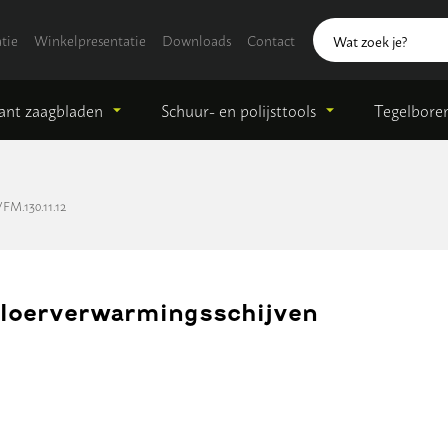
tie
Winkelpresentatie
Downloads
Contact
nt zaagbladen
Schuur- en polijsttools
Tegelbore
FM.130.11.12
loerverwarmingsschijven