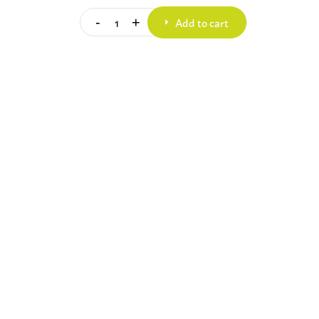
Add to cart
-
+
Quantity
ZBN.400.50
Bekijk dit product