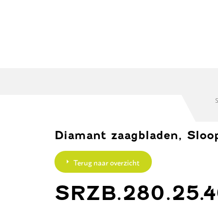
Diamantboren
Accessoires
Diama
S
Diamant zaagbladen, Sloo
Terug naar overzicht
SRZB.280.25.