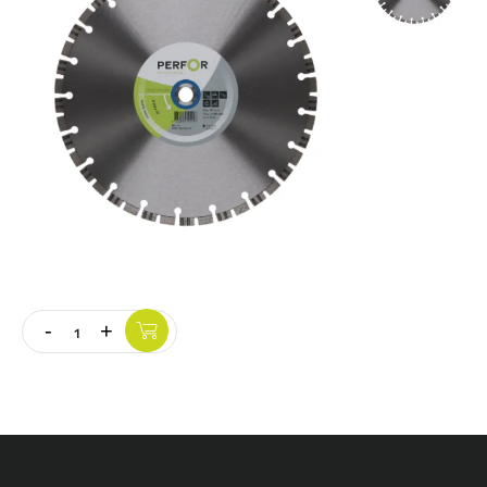
Vloer
Slijpschijven
-
+
Quantity