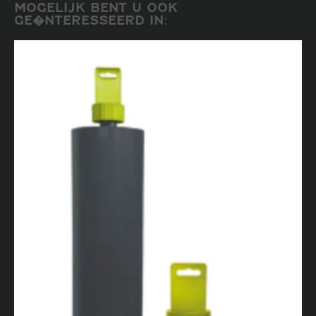
MOGELIJK BENT U OOK
GE�NTERESSEERD IN: