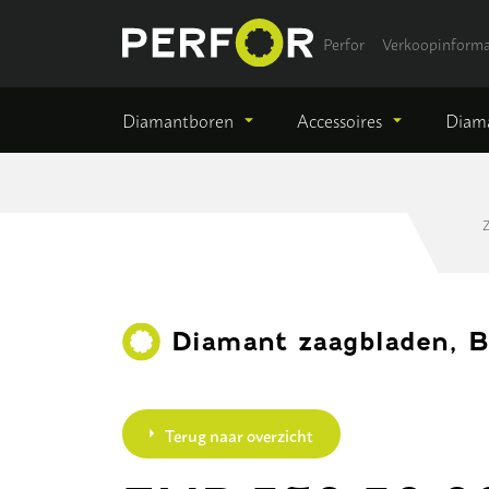
Perfor
Verkoopinforma
Diamantboren
Accessoires
Diama
Z
Diamant zaagbladen, 
Terug naar overzicht