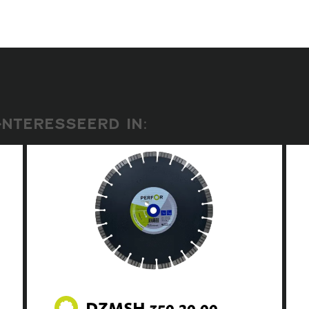
NTERESSEERD IN:
DZMSH.350.20.00