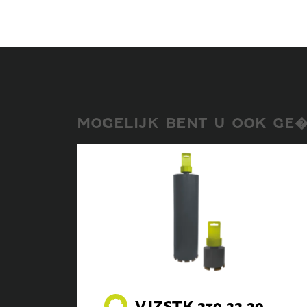
MOGELIJK BENT U OOK GE�
VJZSTK.230.22.20