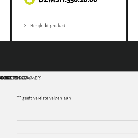
Bekijk dit product
NAAM
BEDRIJFSNAAM
E-MAILADRES
TELEFOONNUMMER
POSTCODE
ADRES
BERICHT
*
*
*
*
*
"
*
" geeft vereiste velden aan