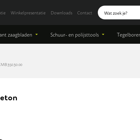
tie
Winkelpresentatie
Downloads
Contact
nt zaagbladen
Schuur- en polijsttools
Tegelbore
MB.350.30.00
Beton