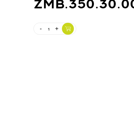
ZMB.350.30.0
-
+
Quantity