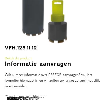
VFH.125.11.12
Bekijk dit product
Informatie aanvragen
Wilt u meer informatie over PERFOR aanvragen? Vul het
formulier hiernaast in en wij zullen uw vraag zo snel mogelijk
beantwoorden.
"
*
" geeft vereiste velden aan
NAAM
BEDRIJFSNAAM
E-MAILADRES
TELEFOONNUMMER
POSTCODE
ADRES
BERICHT
*
*
*
*
*