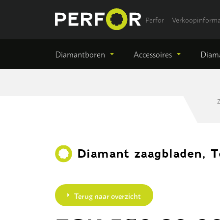
Perfor
Verkoopinforma
Diamantboren
Accessoires
Diama
Z
Diamant zaagbladen, T
Terug naar overzicht