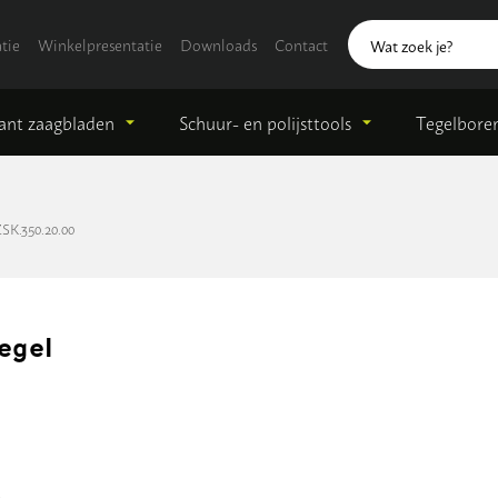
tie
Winkelpresentatie
Downloads
Contact
nt zaagbladen
Schuur- en polijsttools
Tegelbore
SK.350.20.00
egel