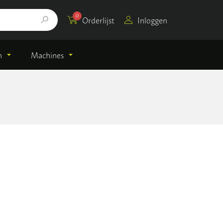
0
Orderlijst
Inloggen
n
Machines