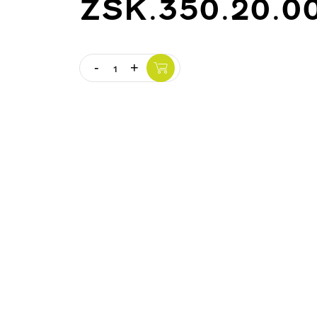
ZSK.350.20.0
-
+
Quantity