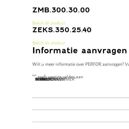
ZMB.300.30.00
Bekijk dit product
ZEKS.350.25.40
Bekijk dit product
Informatie aanvragen
Wilt u meer informatie over PERFOR aanvragen? Vul
"
*
" geeft vereiste velden aan
NAAM
BEDRIJFSNAAM
E-MAILADRES
TELEFOONNUMMER
POSTCODE
ADRES
BERICHT
*
*
*
*
*