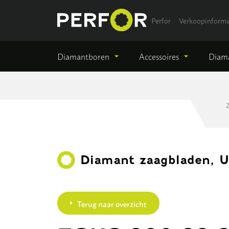
Perfor
Verkoopinforma
Diamantboren
Accessoires
Diama
Z
Diamant zaagbladen, U
Terug naar overzicht