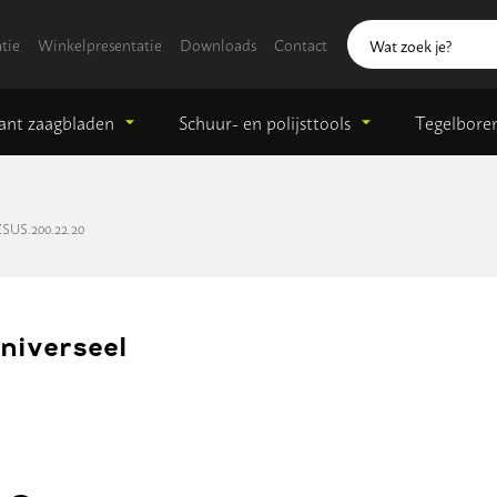
tie
Winkelpresentatie
Downloads
Contact
nt zaagbladen
Schuur- en polijsttools
Tegelbore
SUS.200.22.20
niverseel