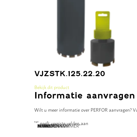
VJZSTK.125.22.20
Bekijk dit product
Informatie aanvragen
Wilt u meer informatie over PERFOR aanvragen? Vul
"
*
" geeft vereiste velden aan
NAAM
BEDRIJFSNAAM
E-MAILADRES
TELEFOONNUMMER
POSTCODE
ADRES
BERICHT
*
*
*
*
*