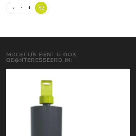
-
+
Vloer
Quantity
Slijpschijven
MOGELIJK BENT U OOK
GE�NTERESSEERD IN: