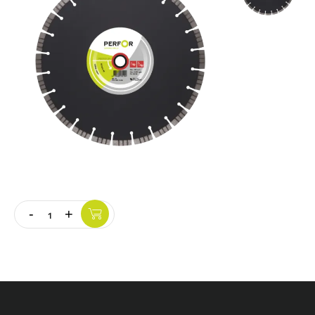
Vloer
Slijpschijven
-
+
Quantity