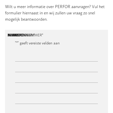
Wilt u meer informatie over PERFOR aanvragen? Vul het
formulier hiernaast in en wij zullen uw vraag zo snel
mogelijk beantwoorden.
NAAM
BEDRIJFSNAAM
E-MAILADRES
TELEFOONNUMMER
POSTCODE
ADRES
BERICHT
*
*
*
*
*
"
*
" geeft vereiste velden aan