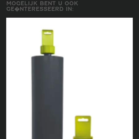
MOGELIJK BENT U OOK
GE�NTERESSEERD IN: