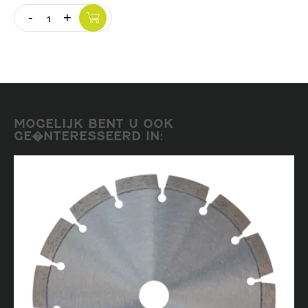
-
+
Vloer
Quantity
Slijpschijven
MOGELIJK BENT U OOK
GE�NTERESSEERD IN: