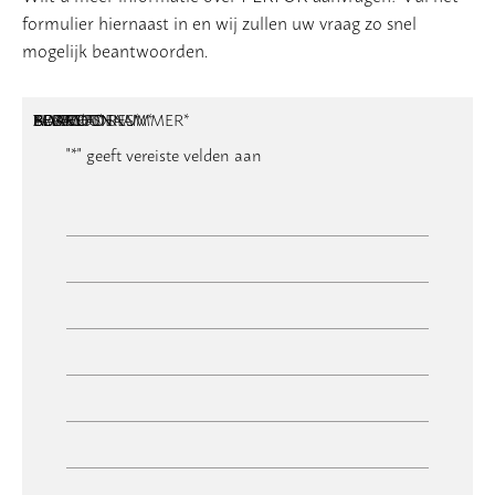
formulier hiernaast in en wij zullen uw vraag zo snel
mogelijk beantwoorden.
NAAM
BEDRIJFSNAAM
E-MAILADRES
TELEFOONNUMMER
POSTCODE
ADRES
BERICHT
*
*
*
*
*
"
*
" geeft vereiste velden aan