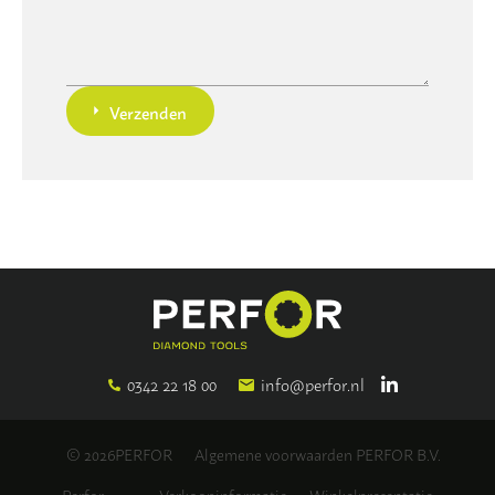
Verzenden
0342 22 18 00
info@perfor.nl
© 2026PERFOR
Algemene voorwaarden PERFOR B.V.
Perfor
Verkoopinformatie
Winkelpresentatie