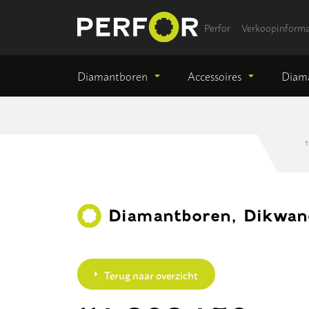
Perfor
Verkoopinforma
Diamantboren
Accessoires
Diama
1
Diamantboren, Dikwandi
Terug naar overzicht