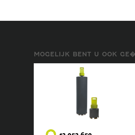
MOGELIJK BENT U OOK GE�
12.052.650