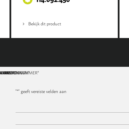
Bekijk dit product
NAAM
BEDRIJFSNAAM
E-MAILADRES
TELEFOONNUMMER
POSTCODE
ADRES
BERICHT
*
*
*
*
*
"
*
" geeft vereiste velden aan