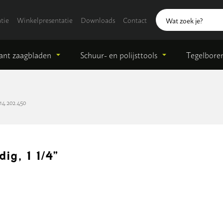
tie
Winkelpresentatie
Downloads
Contact
nt zaagbladen
Schuur- en polijsttools
Tegelbore
14.202.450
g, 1 1/4”