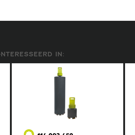
NTERESSEERD IN:
114.092.450