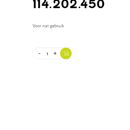
114.202.450
Voor nat gebruik
-
+
Quantity