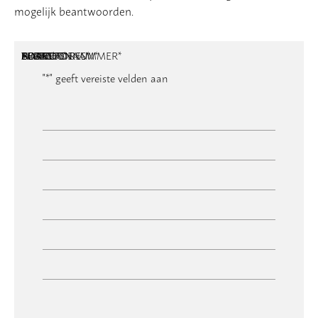
mogelijk beantwoorden.
NAAM
BEDRIJFSNAAM
E-MAILADRES
TELEFOONNUMMER
POSTCODE
ADRES
BERICHT
*
*
*
*
*
"
*
" geeft vereiste velden aan