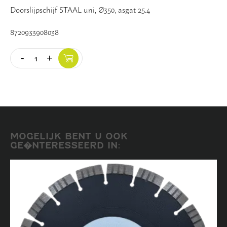
Doorslijpschijf STAAL uni, Ø350, asgat 25.4
Vloer
8720933908038
Slijpschijven
-
+
Quantity
MOGELIJK BENT U OOK
GE�NTERESSEERD IN: