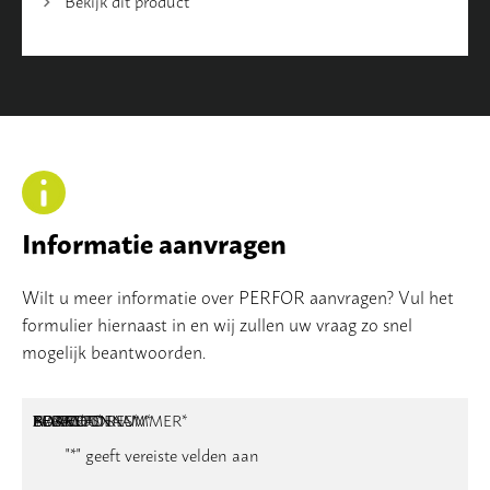
Bekijk dit product
Informatie aanvragen
Wilt u meer informatie over PERFOR aanvragen? Vul het
formulier hiernaast in en wij zullen uw vraag zo snel
mogelijk beantwoorden.
NAAM
BEDRIJFSNAAM
E-MAILADRES
TELEFOONNUMMER
POSTCODE
ADRES
BERICHT
*
*
*
*
*
"
*
" geeft vereiste velden aan