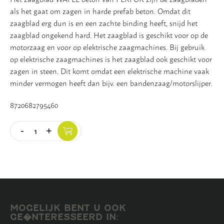
als het gaat om zagen in harde prefab beton. Omdat dit
Vloer
zaagblad erg dun is en een zachte binding heeft, snijd het
zaagblad ongekend hard. Het zaagblad is geschikt voor op de
Slijpschijven
motorzaag en voor op elektrische zaagmachines. Bij gebruik
op elektrische zaagmachines is het zaagblad ook geschikt voor
zagen in steen. Dit komt omdat een elektrische machine vaak
minder vermogen heeft dan bijv. een bandenzaag/motorslijper.
8720682795460
-
+
Quantity
MOGELIJK BENT U OOK
GE�NTERESSEERD IN: