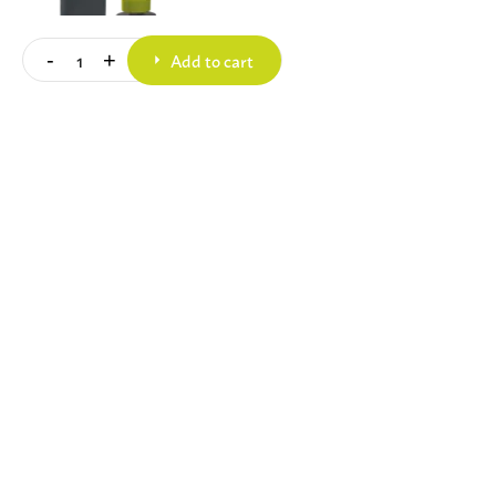
Downloads
Contact
Add to cart
-
+
Quantity
12.061.300
Bekijk dit product