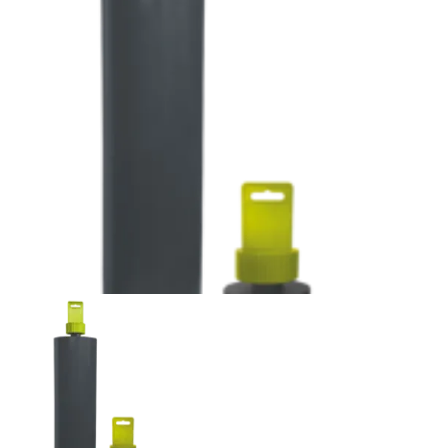
Basic
Asfalt
Vloer
Slijpschijven
Schuur- en polijsttools
Komschijven
Schuurblokken
Polijstpads
Lamellenschijven
Tegelboren
Tegelboren
Tegelboorsets en accessoires
Machines
Machines
Statieven en toebehoren
Perfor
Verkoopinformatie
Winkelpresentatie