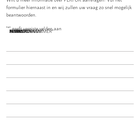
formulier hiernaast in en wij zullen uw vraag zo snel mogelijk
beantwoorden.
"
*
" geeft vereiste velden aan
NAAM
BEDRIJFSNAAM
E-MAILADRES
TELEFOONNUMMER
POSTCODE
ADRES
BERICHT
*
*
*
*
*