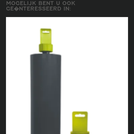
MOGELIJK BENT U OOK
GE�NTERESSEERD IN: