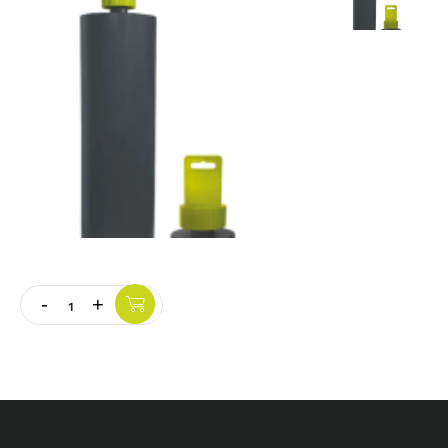
Vloer
Slijpschijven
-
+
Quantity