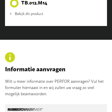
TB.012.M14
Bekijk dit product
Informatie aanvragen
Wilt u meer informatie over PERFOR aanvragen? Vul het
formulier hiernaast in en wij zullen uw vraag zo snel
mogelijk beantwoorden.
NAAM
BEDRIJFSNAAM
E-MAILADRES
TELEFOONNUMMER
POSTCODE
ADRES
BERICHT
*
*
*
*
*