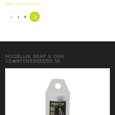
Meer over dit product >
-
+
Quantity
MOGELIJK BENT U OOK
GE�NTERESSEERD IN: