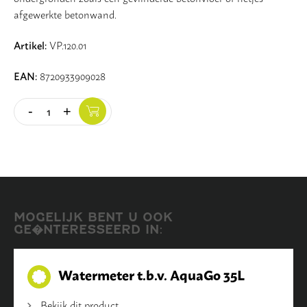
afgewerkte betonwand.
Artikel:
VP.120.01
EAN:
8720933909028
-
+
Quantity
MOGELIJK BENT U OOK
GE�NTERESSEERD IN:
Watermeter t.b.v. AquaGo 35L
Bekijk dit product