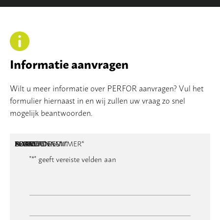
Informatie aanvragen
Wilt u meer informatie over PERFOR aanvragen? Vul het
formulier hiernaast in en wij zullen uw vraag zo snel
mogelijk beantwoorden.
NAAM
BEDRIJFSNAAM
E-MAILADRES
TELEFOONNUMMER
POSTCODE
ADRES
BERICHT
*
*
*
*
*
"
*
" geeft vereiste velden aan