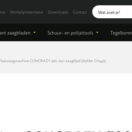
tie
Winkelpresentatie
Downloads
Contact
nt zaagbladen
Schuur- en polijsttools
Tegelbore
Vloerzaagmachine CONCRAZY 500, excl zaagblad (Kohler CH440)