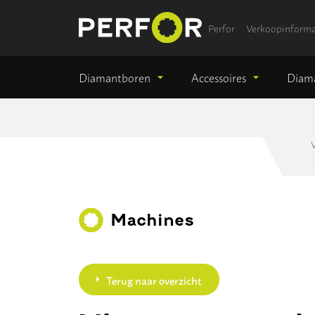
Perfor
Verkoopinforma
Diamantboren
Accessoires
Diama
Machines
Terug naar overzicht