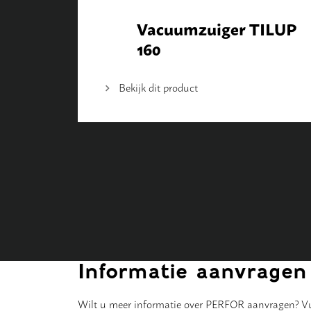
Vacuumzuiger TILUP
160
Bekijk dit product
Informatie aanvragen
Wilt u meer informatie over PERFOR aanvragen? Vul