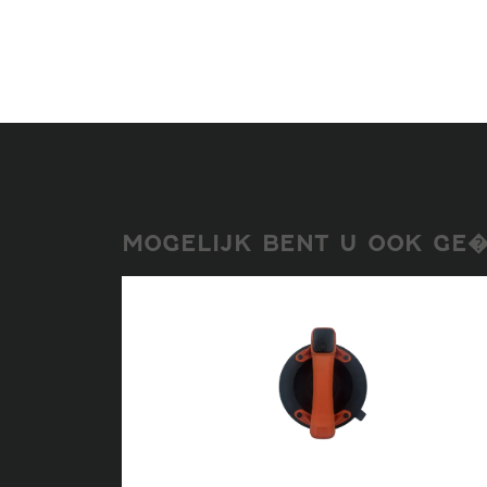
MOGELIJK BENT U OOK GE�