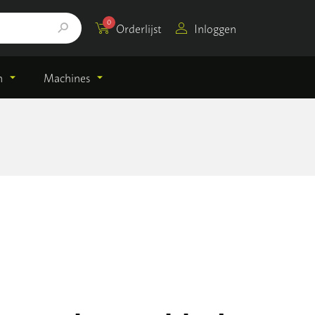
0
Orderlijst
Inloggen
n
Machines