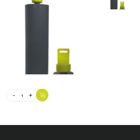
Vloer
Slijpschijven
-
+
Quantity